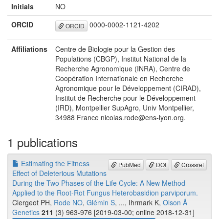
Initials
NO
ORCID
0000-0002-1121-4202
ORCID
Affiliations
Centre de Biologie pour la Gestion des
Populations (CBGP), Institut National de la
Recherche Agronomique (INRA), Centre de
Coopération Internationale en Recherche
Agronomique pour le Développement (CIRAD),
Institut de Recherche pour le Développement
(IRD), Montpellier SupAgro, Univ Montpellier,
34988 France nicolas.rode@ens-lyon.org.
1 publications
Estimating the Fitness
PubMed
DOI
Crossref
Effect of Deleterious Mutations
During the Two Phases of the Life Cycle: A New Method
Applied to the Root-Rot Fungus Heterobasidion parviporum.
Clergeot PH,
Rode NO
,
Glémin S
, ..., Ihrmark K,
Olson Å
Genetics
211
(3) 963-976 [2019-03-00; online 2018-12-31]