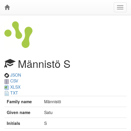
Männistö S
JSON
CSV
XLSX
TXT
Family name
Männistö
Given name
Satu
Initials
S